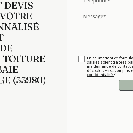
Téléphone*
 DEVIS
 VOTRE
Message*
NNALISÉ
T
 DE
 TOITURE
En soumettant ce formulai
saisies soient traitées p
BAIE
ma demande de contact et
découler.
En savoir plus 
confidentialité.
*
E (33980)