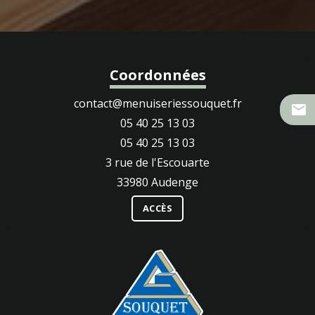
Coordonnées
contact@menuiseriessouquet.fr
mail
05 40 25 13 03
05 40 25 13 03
3 rue de l'Escouarte
33980 Audenge
ACCÈS